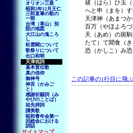
祓（はら）ひ玉（
オリオン三星
昭和2年12月王仁
へと申（まを）す
三郎直筆の歌の
天津神（あまつか
一部
台湾（草山）別
百万（やほよろづ
院の地図
天（あめ）の斑駒
大江山の鬼ころ
し
たて）て聞食（き
松雲閣について
恐（かしこ）み恐
歌祭りについて
出口和明
天津祝詞
基本宣伝歌
真の信仰
御神号
この記事の1行目に飛
神言（かみご
と）
感謝祈願詞（み
やびのことば）
祖先拝詞
讃美歌
昭和青年会第一
回総会における
訓話
サイトマップ