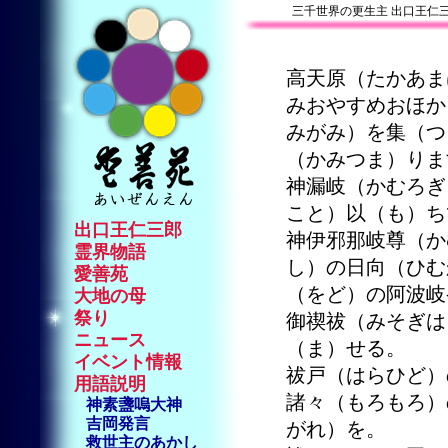
三千世界の更生主 出口王仁
高天原（たかあま
みおやすめおほか
みがみ）を集（つ
（かみつま）りま
神漏岐（かむろぎ
こと）以（も）ち
出口王仁三郎
神伊邪那岐尊（か
霊界物語
し）の日向（ひむ
愛善苑
（をど）の阿波岐
大地の母
祭り
御禊祓（みそぎは
ニュース
（ま）せる。
イベント情報
祓戸（はらひど）
用語説明
諸々（もろもろ）
神素盞嗚大神
吉岡発言
がれ）を。
救世主のあかし