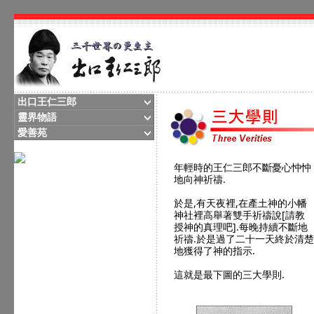
出口王仁三郎
靈界物語
愛善苑
年輕時的王仁三郎不斷憂心忡忡
地向神祈禱.
於是,有天夜裡,在產土神的小幡
神社裡高舉著雙手祈禱說[請教
授神的真理吧].每晚持續不斷地
祈禱.於是過了二十一天終於清楚
地獲得了神的指示.
這就是最下圖的三大學則.