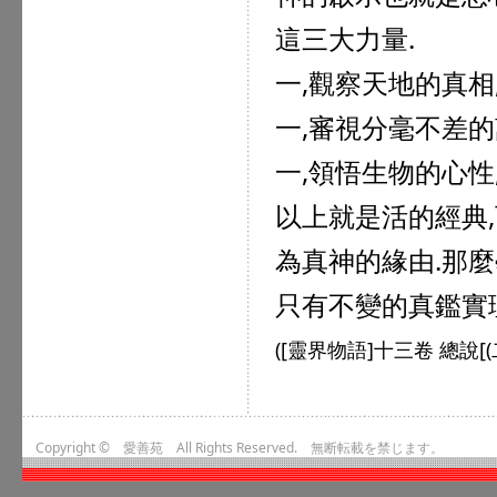
這三大力量.
一,觀察天地的真相
一,審視分毫不差的
一,領悟生物的心性
以上就是活的經典
為真神的緣由.那
只有不變的真鑑實
([靈界物語]十三卷 總說[(二
Copyright © 愛善苑 All Rights Reserved. 無断転載を禁じます。