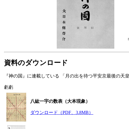
資料のダウンロード
『神の国』に連載している 「月の出を待つ平安京最後の天皇
虧虧
八紘一宇の数表（大本現象）
ダウンロード（PDF、3.8MB）