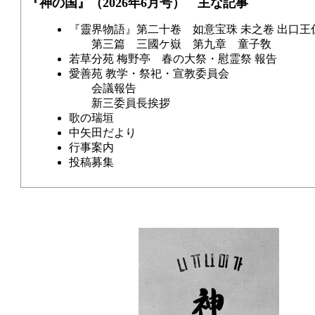
『神の国』（2026年6月号） 主な記事
『靈界物語』第二十卷 如意宝珠 未之卷 出口王
第三篇 三國ケ嶽 第九章 童子敎
若草分苑 梅野亭 春の大祭・慰霊祭 報告
愛善苑 教学・祭祀・宣教委員会
会議報告
新三委員長挨拶
歌の瑞垣
中矢田だより
行事案内
投稿募集